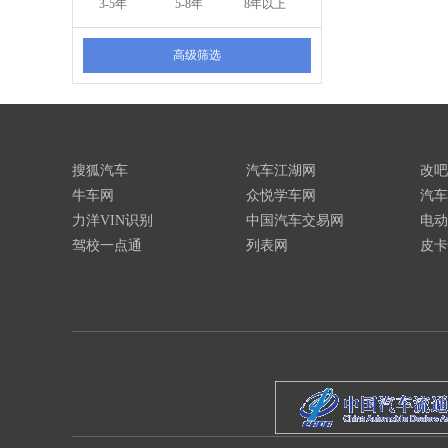
3-5年
5-8年
8年以上
高级筛选
搜狐汽车
汽车江湖网
改吧
牛车网
众悦学车网
汽车
力洋VIN识别
中国汽车交易网
电动
驾校一点通
列表网
皮卡