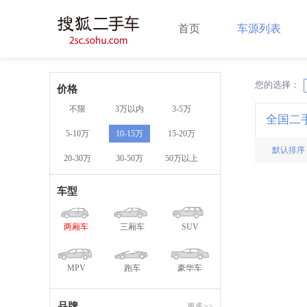
首页
车源列表
您的选择：
X
价格
不限
3万以内
3-5万
全国二
5-10万
10-15万
15-20万
默认排序
20-30万
30-50万
50万以上
车型
两厢车
三厢车
SUV
MPV
跑车
豪华车
品牌
更多>>