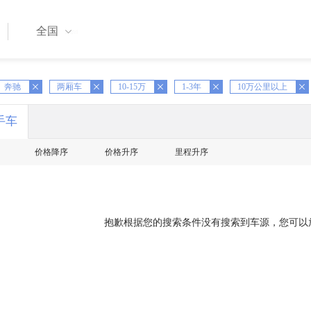
全国
奔驰
X
两厢车
X
10-15万
X
1-3年
X
10万公里以上
手车
价格降序
价格升序
里程升序
抱歉根据您的搜索条件没有搜索到车源，您可以