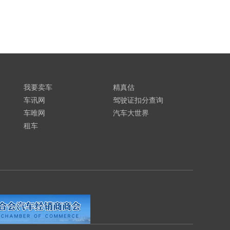
我要卖车
精真估
车讯网
驾驶证扣分查询
车唯网
汽车大世界
租车