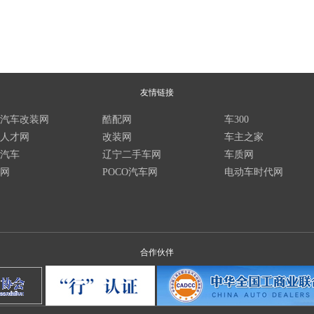
友情链接
汽车改装网
酷配网
车300
人才网
改装网
车主之家
汽车
辽宁二手车网
车质网
网
POCO汽车网
电动车时代网
合作伙伴