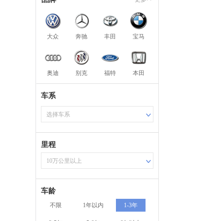
大众
奔驰
丰田
宝马
奥迪
别克
福特
本田
车系
选择车系
里程
10万公里以上
车龄
不限
1年以内
1-3年