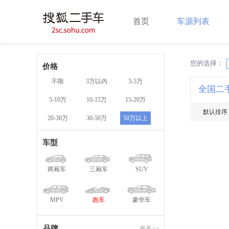
首页
车源列表
您的选择：
X
价格
不限
3万以内
3-5万
全国二
5-10万
10-15万
15-20万
默认排序
20-30万
30-50万
50万以上
车型
两厢车
三厢车
SUV
MPV
跑车
豪华车
品牌
更多>>