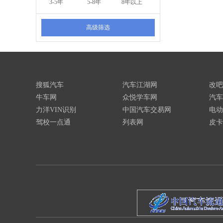
3-5年
5-8年
8年以上
高级筛选
搜狐汽车
汽车江湖网
改吧
牛车网
众悦学车网
汽车
力洋VIN识别
中国汽车交易网
电动
驾校一点通
列表网
皮卡