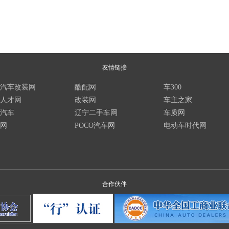
友情链接
汽车改装网
酷配网
车300
人才网
改装网
车主之家
汽车
辽宁二手车网
车质网
网
POCO汽车网
电动车时代网
合作伙伴