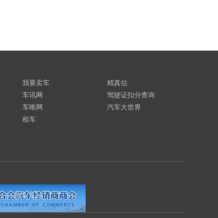
我要卖车
精真估
车讯网
驾驶证扣分查询
车唯网
汽车大世界
租车