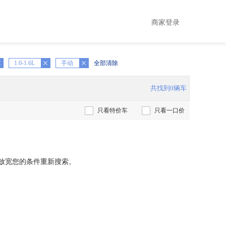
商家登录
1.0-1.6L
X
手动
全部清除
共找到0辆车
只看特价车
只看一口价
放宽您的条件重新搜索。