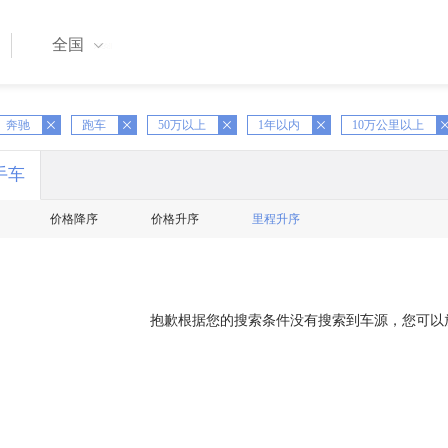
全国
X
奔驰
跑车
X
50万以上
X
1年以内
X
10万公里以上
X
手车
价格降序
价格升序
里程升序
抱歉根据您的搜索条件没有搜索到车源，您可以