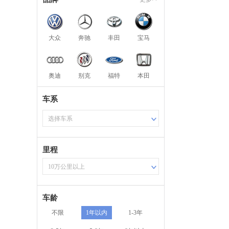
大众
奔驰
丰田
宝马
奥迪
别克
福特
本田
车系
选择车系
里程
10万公里以上
车龄
不限
1年以内
1-3年