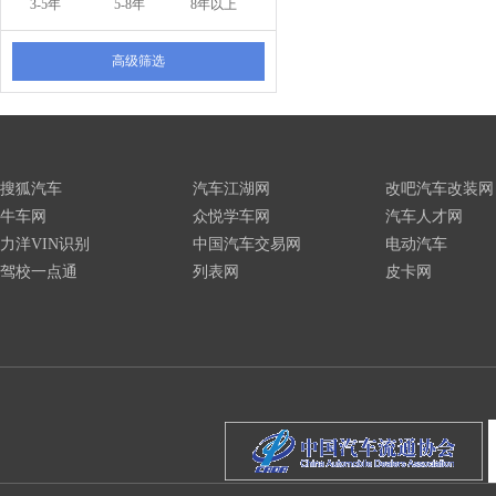
3-5年
5-8年
8年以上
高级筛选
搜狐汽车
汽车江湖网
改吧汽车改装网
牛车网
众悦学车网
汽车人才网
力洋VIN识别
中国汽车交易网
电动汽车
驾校一点通
列表网
皮卡网