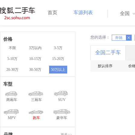
首页
车源列表
全国
您的选择：
X
X
奔驰
价格
不限
3万以内
3-5万
全国二手车
5-10万
10-15万
15-20万
默认排序
价
20-30万
30-50万
50万以上
车型
两厢车
三厢车
SUV
MPV
跑车
豪华车
品牌
更多>>