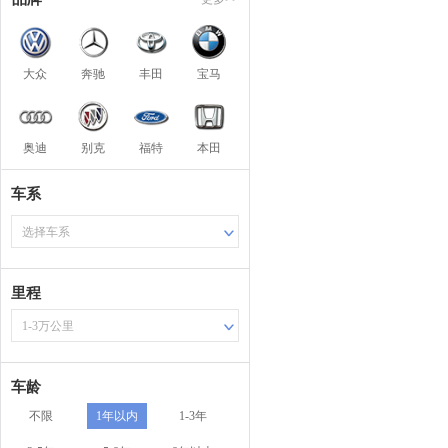
大众
奔驰
丰田
宝马
奥迪
别克
福特
本田
车系
选择车系
里程
1-3万公里
车龄
不限
1年以内
1-3年