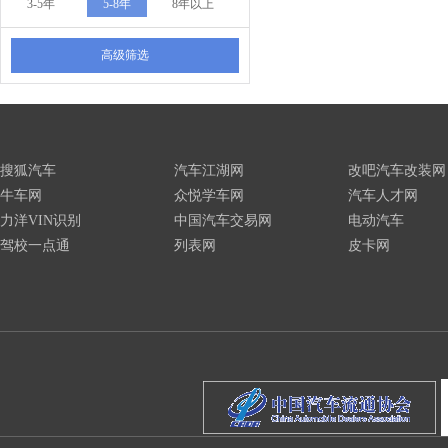
3-5年
5-8年
8年以上
高级筛选
搜狐汽车
汽车江湖网
改吧汽车改装网
牛车网
众悦学车网
汽车人才网
力洋VIN识别
中国汽车交易网
电动汽车
驾校一点通
列表网
皮卡网