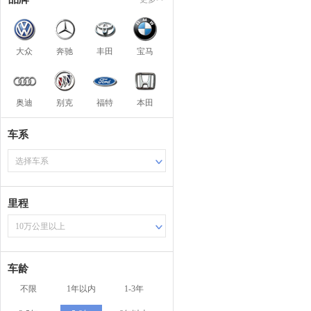
大众
奔驰
丰田
宝马
奥迪
别克
福特
本田
车系
选择车系
里程
10万公里以上
车龄
不限
1年以内
1-3年