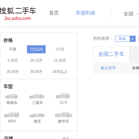
首页
车源列表
全国
您的选择：
X
奔驰
X
价格
不限
3万以内
3-5万
全国二手车
5-10万
10-15万
15-20万
默认排序
价
20-30万
30-50万
50万以上
车型
两厢车
三厢车
SUV
MPV
跑车
豪华车
品牌
更多>>